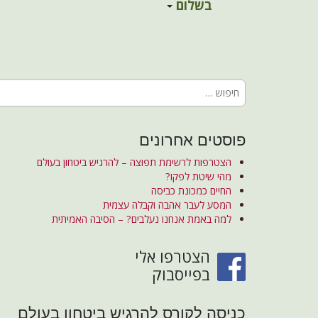
לחיות עם עצמ
a
בשלום
i
i
p
n
שינוי דפוסים וקבלה עצמי
t
m
o
e
c
חיפוש:
n
o
n
u
t
e
פוסטים אחרונים
n
הצטרפות לרשימת תפוצה – להרגיש ביטחון בעולם
t
מהי שיטת לפקו?
החיים כמכונת כביסה
המסע לעבר אהבה וקבלה עצמית
למה באמת אנחנו נעלבים? – הסיבה האמיתית
הצטרפו אלי
בפייסבוק
כניסה לקורס להרגיש ביטחון בעולם