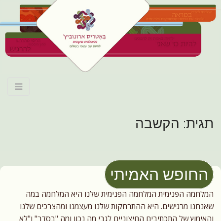
M
S
לחיות עם עצמי
k
a
i
i
תגית:
הקשבה
p
n
בשלום
t
m
o
e
c
שינוי דפוסים וקבלה עצמית
n
o
החופש האמיתי
n
u
t
המלחמה הפנימית המלחמה הפנימית שלנו היא המלחמה במה
e
שאנחנו מרגישים. היא ההתרחקות שלנו מעצמנו ומהצרכים שלנו
n
והאימוץ של התכתיבים החיצוניים לגבי מה נכון ומה "בסדר" ו"לא
t