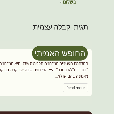
לחיות עם עצמ
a
בשלום
i
i
p
n
שינוי דפוסים וקבלה עצמי
t
m
o
תגית:
קבלה עצמית
e
c
n
o
n
u
t
e
החופש האמיתי
n
t
המלחמה הפנימית המלחמה הפנימית שלנו היא המלחמה במ
"בסדר" ו"לא בסדר". היא המלחמה שבה אני קמה בבוקר ו
מאמינה בהם או לא…
Read more