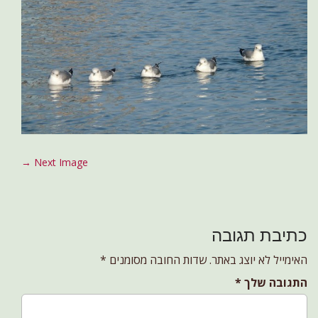
P
Next Image →
o
s
t
כתיבת תגובה
n
a
האימייל לא יוצג באתר.
שדות החובה מסומנים
*
v
התגובה שלך
*
i
g