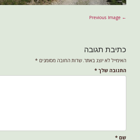
P
← Previous Image
o
s
t
כתיבת תגובה
n
a
האימייל לא יוצג באתר.
שדות החובה מסומנים
*
v
התגובה שלך
*
i
g
a
t
i
o
n
שם
*