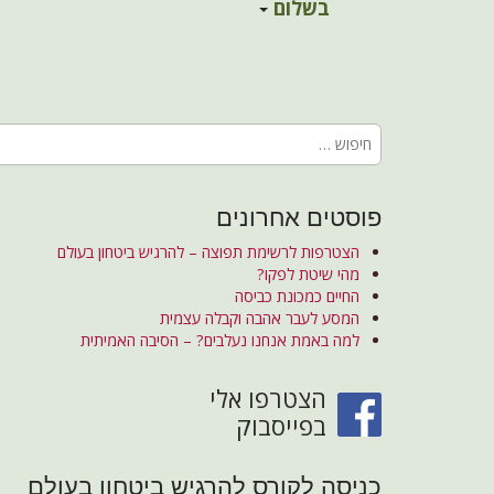
לחיות עם עצמ
a
בשלום
i
i
p
n
שינוי דפוסים וקבלה עצמי
t
m
o
e
c
חיפוש:
n
o
n
u
t
e
פוסטים אחרונים
n
הצטרפות לרשימת תפוצה – להרגיש ביטחון בעולם
t
מהי שיטת לפקו?
החיים כמכונת כביסה
המסע לעבר אהבה וקבלה עצמית
למה באמת אנחנו נעלבים? – הסיבה האמיתית
הצטרפו אלי
בפייסבוק
כניסה לקורס להרגיש ביטחון בעולם