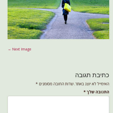
P
Next Image →
o
s
t
כתיבת תגובה
n
a
האימייל לא יוצג באתר.
שדות החובה מסומנים
*
v
התגובה שלך
*
i
g
a