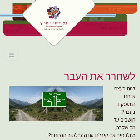
M
S
לחיות עם עצמי
k
a
i
i
לשחרר את העבר
p
n
בשלום
t
m
למה בעצם
o
e
אנחנו
c
שינוי דפוסים וקבלה עצמית
מתעסקים
n
o
n
בעבר?
u
t
חושבים על
e
מה שקרה,
n
מתלבטים אם קיבלנו את ההחלטות הנכונות?
t